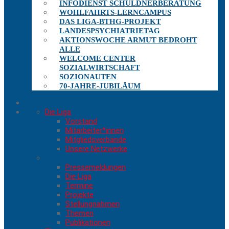
INFODIENST SCHULDNERBERATUNG
WOHLFAHRTS-LERNCAMPUS
DAS LIGA-BTHG-PROJEKT
LANDESPSYCHIATRIETAG
AKTIONSWOCHE ARMUT BEDROHT
ALLE
WELCOME CENTER
SOZIALWIRTSCHAFT
SOZIONAUTEN
70-JAHRE-JUBILÄUM
Die Liga
Vorstand
Mitarbeiter*innen
Mitgliedsverbände
Unsere Netzwerke
Aktuelles
Pressemeldungen
Die Liga
Termine
Projekte
Stellungnahmen
Themen
Publikationen