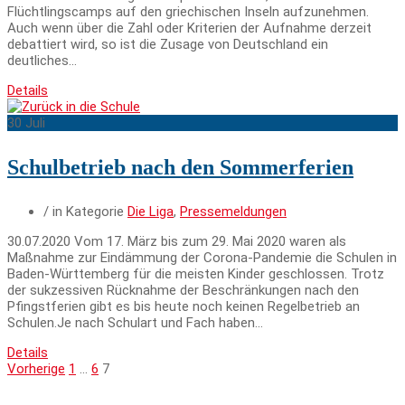
Flüchtlingscamps auf den griechischen Inseln aufzunehmen.
Auch wenn über die Zahl oder Kriterien der Aufnahme derzeit
debattiert wird, so ist die Zusage von Deutschland ein
deutliches…
Details
30
Juli
Schulbetrieb nach den Sommerferien
/ in Kategorie
Die Liga
,
Pressemeldungen
30.07.2020 Vom 17. März bis zum 29. Mai 2020 waren als
Maßnahme zur Eindämmung der Corona-Pandemie die Schulen in
Baden-Württemberg für die meisten Kinder geschlossen. Trotz
der sukzessiven Rücknahme der Beschränkungen nach den
Pfingstferien gibt es bis heute noch keinen Regelbetrieb an
Schulen.Je nach Schulart und Fach haben…
Details
Vorherige
1
…
6
7
Seitennummerierung