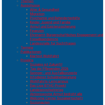
Themen
Ausschüsse
Alter & Gesundheit
Migration
Psychiatrie und Behindertenhilfe
Kinder, Jugend und Familie
Armut und Existenzsicherung
Finanzen
Ehrenamt, Bürgerschaftliches Engagement und
Freiwilligendienste
Landesstelle für Suchtfragen
Termine
Publikationen
Klartext Wohlfahrt
Projekte
Soziales ist Zukunft!
Tag der Pflegenden 2026
Springer- und Ausfallkonzepte
Infodienst Schuldnerberatung
Wohlfahrts-Lerncampus
Das Liga-BTHG-Projekt
Landespsychiatrietag
Aktionswoche Armut bedroht alle
Welcome Center Sozialwirtschaft
Sozionauten