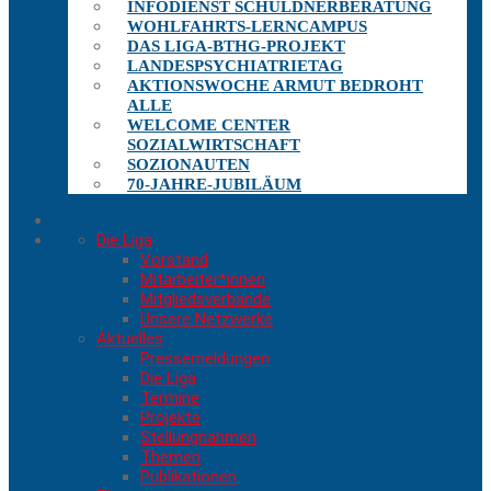
INFODIENST SCHULDNERBERATUNG
WOHLFAHRTS-LERNCAMPUS
DAS LIGA-BTHG-PROJEKT
LANDESPSYCHIATRIETAG
AKTIONSWOCHE ARMUT BEDROHT
ALLE
WELCOME CENTER
SOZIALWIRTSCHAFT
SOZIONAUTEN
70-JAHRE-JUBILÄUM
Die Liga
Vorstand
Mitarbeiter*innen
Mitgliedsverbände
Unsere Netzwerke
Aktuelles
Pressemeldungen
Die Liga
Termine
Projekte
Stellungnahmen
Themen
Publikationen