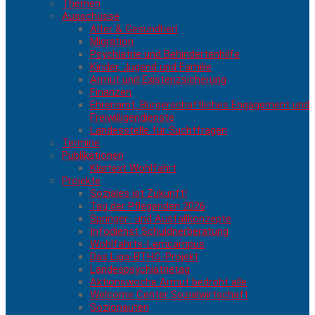
Themen
Ausschüsse
Alter & Gesundheit
Migration
Psychiatrie und Behindertenhilfe
Kinder, Jugend und Familie
Armut und Existenzsicherung
Finanzen
Ehrenamt, Bürgerschaftliches Engagement und
Freiwilligendienste
Landesstelle für Suchtfragen
Termine
Publikationen
Klartext Wohlfahrt
Projekte
Soziales ist Zukunft!
Tag der Pflegenden 2026
Springer- und Ausfallkonzepte
Infodienst Schuldnerberatung
Wohlfahrts-Lerncampus
Das Liga-BTHG-Projekt
Landespsychiatrietag
Aktionswoche Armut bedroht alle
Welcome Center Sozialwirtschaft
Sozionauten