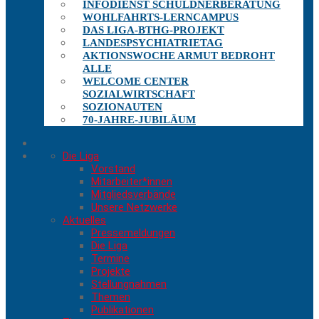
INFODIENST SCHULDNERBERATUNG
WOHLFAHRTS-LERNCAMPUS
DAS LIGA-BTHG-PROJEKT
LANDESPSYCHIATRIETAG
AKTIONSWOCHE ARMUT BEDROHT
ALLE
WELCOME CENTER
SOZIALWIRTSCHAFT
SOZIONAUTEN
70-JAHRE-JUBILÄUM
Die Liga
Vorstand
Mitarbeiter*innen
Mitgliedsverbände
Unsere Netzwerke
Aktuelles
Pressemeldungen
Die Liga
Termine
Projekte
Stellungnahmen
Themen
Publikationen