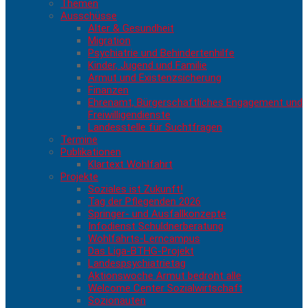
Themen
Ausschüsse
Alter & Gesundheit
Migration
Psychiatrie und Behindertenhilfe
Kinder, Jugend und Familie
Armut und Existenzsicherung
Finanzen
Ehrenamt, Bürgerschaftliches Engagement und
Freiwilligendienste
Landesstelle für Suchtfragen
Termine
Publikationen
Klartext Wohlfahrt
Projekte
Soziales ist Zukunft!
Tag der Pflegenden 2026
Springer- und Ausfallkonzepte
Infodienst Schuldnerberatung
Wohlfahrts-Lerncampus
Das Liga-BTHG-Projekt
Landespsychiatrietag
Aktionswoche Armut bedroht alle
Welcome Center Sozialwirtschaft
Sozionauten