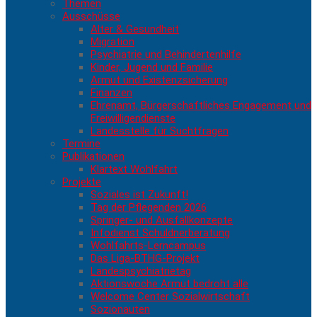
Themen
Ausschüsse
Alter & Gesundheit
Migration
Psychiatrie und Behindertenhilfe
Kinder, Jugend und Familie
Armut und Existenzsicherung
Finanzen
Ehrenamt, Bürgerschaftliches Engagement und
Freiwilligendienste
Landesstelle für Suchtfragen
Termine
Publikationen
Klartext Wohlfahrt
Projekte
Soziales ist Zukunft!
Tag der Pflegenden 2026
Springer- und Ausfallkonzepte
Infodienst Schuldnerberatung
Wohlfahrts-Lerncampus
Das Liga-BTHG-Projekt
Landespsychiatrietag
Aktionswoche Armut bedroht alle
Welcome Center Sozialwirtschaft
Sozionauten