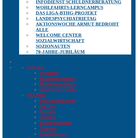
INFODIENST SCHULDNERBERATUNG
WOHLFAHRTS-LERNCAMPUS
DAS LIGA-BTHG-PROJEKT
LANDESPSYCHIATRIETAG
AKTIONSWOCHE ARMUT BEDROHT
ALLE
WELCOME CENTER
SOZIALWIRTSCHAFT
SOZIONAUTEN
70-JAHRE-JUBILÄUM
Die Liga
Vorstand
Mitarbeiter*innen
Mitgliedsverbände
Unsere Netzwerke
Aktuelles
Pressemeldungen
Die Liga
Termine
Projekte
Stellungnahmen
Themen
Publikationen