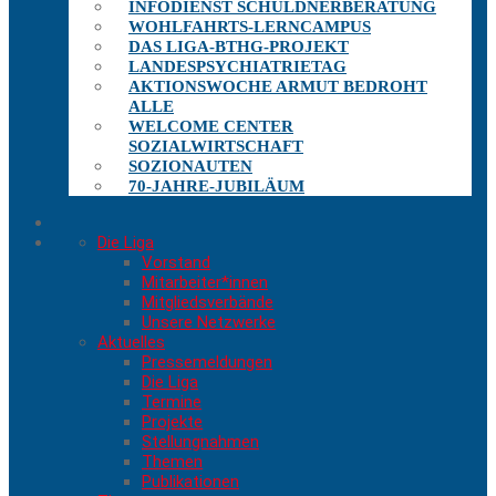
INFODIENST SCHULDNERBERATUNG
WOHLFAHRTS-LERNCAMPUS
DAS LIGA-BTHG-PROJEKT
LANDESPSYCHIATRIETAG
AKTIONSWOCHE ARMUT BEDROHT
ALLE
WELCOME CENTER
SOZIALWIRTSCHAFT
SOZIONAUTEN
70-JAHRE-JUBILÄUM
Die Liga
Vorstand
Mitarbeiter*innen
Mitgliedsverbände
Unsere Netzwerke
Aktuelles
Pressemeldungen
Die Liga
Termine
Projekte
Stellungnahmen
Themen
Publikationen