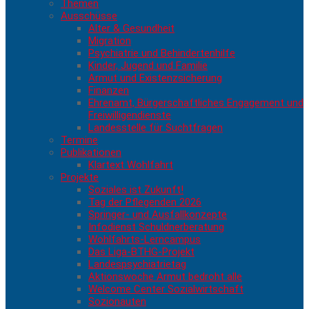
Themen
Ausschüsse
Alter & Gesundheit
Migration
Psychiatrie und Behindertenhilfe
Kinder, Jugend und Familie
Armut und Existenzsicherung
Finanzen
Ehrenamt, Bürgerschaftliches Engagement und
Freiwilligendienste
Landesstelle für Suchtfragen
Termine
Publikationen
Klartext Wohlfahrt
Projekte
Soziales ist Zukunft!
Tag der Pflegenden 2026
Springer- und Ausfallkonzepte
Infodienst Schuldnerberatung
Wohlfahrts-Lerncampus
Das Liga-BTHG-Projekt
Landespsychiatrietag
Aktionswoche Armut bedroht alle
Welcome Center Sozialwirtschaft
Sozionauten