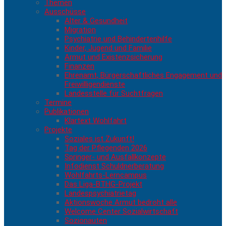
Themen
Ausschüsse
Alter & Gesundheit
Migration
Psychiatrie und Behindertenhilfe
Kinder, Jugend und Familie
Armut und Existenzsicherung
Finanzen
Ehrenamt, Bürgerschaftliches Engagement und
Freiwilligendienste
Landesstelle für Suchtfragen
Termine
Publikationen
Klartext Wohlfahrt
Projekte
Soziales ist Zukunft!
Tag der Pflegenden 2026
Springer- und Ausfallkonzepte
Infodienst Schuldnerberatung
Wohlfahrts-Lerncampus
Das Liga-BTHG-Projekt
Landespsychiatrietag
Aktionswoche Armut bedroht alle
Welcome Center Sozialwirtschaft
Sozionauten