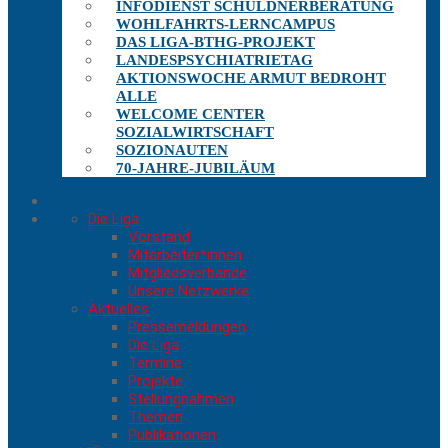
INFODIENST SCHULDNERBERATUNG
WOHLFAHRTS-LERNCAMPUS
DAS LIGA-BTHG-PROJEKT
LANDESPSYCHIATRIETAG
AKTIONSWOCHE ARMUT BEDROHT
ALLE
WELCOME CENTER
SOZIALWIRTSCHAFT
SOZIONAUTEN
70-JAHRE-JUBILÄUM
Die Liga
Vorstand
Mitarbeiter*innen
Mitgliedsverbände
Unsere Netzwerke
Aktuelles
Pressemeldungen
Die Liga
Termine
Projekte
Stellungnahmen
Themen
Publikationen