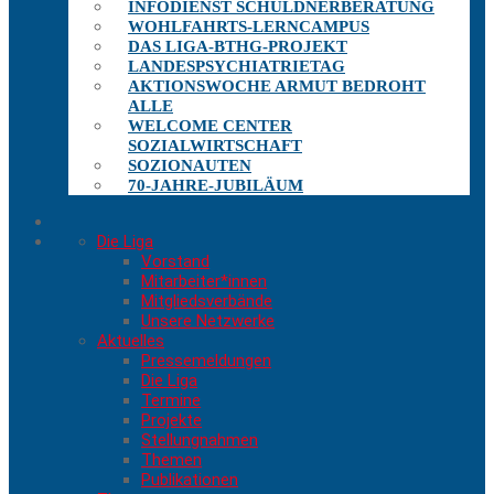
INFODIENST SCHULDNERBERATUNG
WOHLFAHRTS-LERNCAMPUS
DAS LIGA-BTHG-PROJEKT
LANDESPSYCHIATRIETAG
AKTIONSWOCHE ARMUT BEDROHT
ALLE
WELCOME CENTER
SOZIALWIRTSCHAFT
SOZIONAUTEN
70-JAHRE-JUBILÄUM
Die Liga
Vorstand
Mitarbeiter*innen
Mitgliedsverbände
Unsere Netzwerke
Aktuelles
Pressemeldungen
Die Liga
Termine
Projekte
Stellungnahmen
Themen
Publikationen