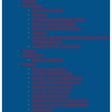
Themen
Ausschüsse
Alter & Gesundheit
Migration
Psychiatrie und Behindertenhilfe
Kinder, Jugend und Familie
Armut und Existenzsicherung
Finanzen
Ehrenamt, Bürgerschaftliches Engagement und
Freiwilligendienste
Landesstelle für Suchtfragen
Termine
Publikationen
Klartext Wohlfahrt
Projekte
Soziales ist Zukunft!
Tag der Pflegenden 2026
Springer- und Ausfallkonzepte
Infodienst Schuldnerberatung
Wohlfahrts-Lerncampus
Das Liga-BTHG-Projekt
Landespsychiatrietag
Aktionswoche Armut bedroht alle
Welcome Center Sozialwirtschaft
Sozionauten