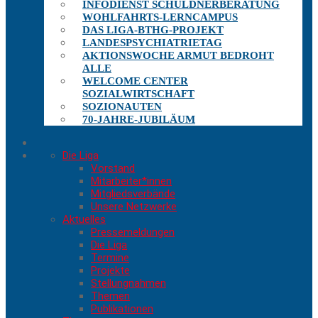
INFODIENST SCHULDNERBERATUNG
WOHLFAHRTS-LERNCAMPUS
DAS LIGA-BTHG-PROJEKT
LANDESPSYCHIATRIETAG
AKTIONSWOCHE ARMUT BEDROHT
ALLE
WELCOME CENTER
SOZIALWIRTSCHAFT
SOZIONAUTEN
70-JAHRE-JUBILÄUM
Die Liga
Vorstand
Mitarbeiter*innen
Mitgliedsverbände
Unsere Netzwerke
Aktuelles
Pressemeldungen
Die Liga
Termine
Projekte
Stellungnahmen
Themen
Publikationen