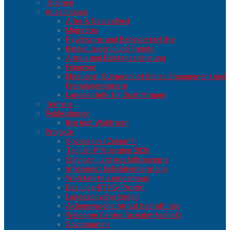
Themen
Ausschüsse
Alter & Gesundheit
Migration
Psychiatrie und Behindertenhilfe
Kinder, Jugend und Familie
Armut und Existenzsicherung
Finanzen
Ehrenamt, Bürgerschaftliches Engagement und
Freiwilligendienste
Landesstelle für Suchtfragen
Termine
Publikationen
Klartext Wohlfahrt
Projekte
Soziales ist Zukunft!
Tag der Pflegenden 2026
Springer- und Ausfallkonzepte
Infodienst Schuldnerberatung
Wohlfahrts-Lerncampus
Das Liga-BTHG-Projekt
Landespsychiatrietag
Aktionswoche Armut bedroht alle
Welcome Center Sozialwirtschaft
Sozionauten