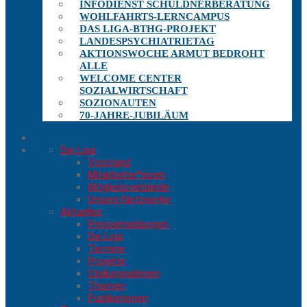
INFODIENST SCHULDNERBERATUNG
WOHLFAHRTS-LERNCAMPUS
DAS LIGA-BTHG-PROJEKT
LANDESPSYCHIATRIETAG
AKTIONSWOCHE ARMUT BEDROHT
ALLE
WELCOME CENTER
SOZIALWIRTSCHAFT
SOZIONAUTEN
70-JAHRE-JUBILÄUM
Die Liga
Vorstand
Mitarbeiter*innen
Mitgliedsverbände
Unsere Netzwerke
Aktuelles
Pressemeldungen
Die Liga
Termine
Projekte
Stellungnahmen
Themen
Publikationen