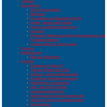
Themen
Ausschüsse
Alter & Gesundheit
Migration
Psychiatrie und Behindertenhilfe
Kinder, Jugend und Familie
Armut und Existenzsicherung
Finanzen
Ehrenamt, Bürgerschaftliches Engagement und
Freiwilligendienste
Landesstelle für Suchtfragen
Termine
Publikationen
Klartext Wohlfahrt
Projekte
Soziales ist Zukunft!
Tag der Pflegenden 2026
Springer- und Ausfallkonzepte
Infodienst Schuldnerberatung
Wohlfahrts-Lerncampus
Das Liga-BTHG-Projekt
Landespsychiatrietag
Aktionswoche Armut bedroht alle
Welcome Center Sozialwirtschaft
Sozionauten