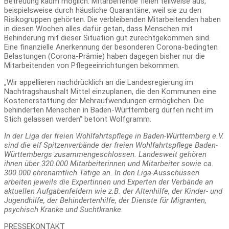
Betreuung kaum möglich. Mitarbeitende fielen teilweise aus,
beispielsweise durch häusliche Quarantäne, weil sie zu den
Risikogruppen gehörten. Die verbleibenden Mitarbeitenden haben
in diesen Wochen alles dafür getan, dass Menschen mit
Behinderung mit dieser Situation gut zurechtgekommen sind.
Eine finanzielle Anerkennung der besonderen Corona-bedingten
Belastungen (Corona-Prämie) haben dagegen bisher nur die
Mitarbeitenden von Pflegeeinrichtungen bekommen.
„Wir appellieren nachdrücklich an die Landesregierung im
Nachtragshaushalt Mittel einzuplanen, die den Kommunen eine
Kostenerstattung der Mehraufwendungen ermöglichen. Die
behinderten Menschen in Baden-Württemberg dürfen nicht im
Stich gelassen werden“ betont Wolfgramm.
In der Liga der freien Wohlfahrtspflege in Baden-Württemberg e.V.
sind die elf Spitzenverbände der freien Wohlfahrtspflege Baden-
Württembergs zusammengeschlossen. Landesweit gehören
ihnen über 320.000 Mitarbeiterinnen und Mitarbeiter sowie ca.
300.000 ehrenamtlich Tätige an. In den Liga-Ausschüssen
arbeiten jeweils die Expertinnen und Experten der Verbände an
aktuellen Aufgabenfeldern wie z.B. der Altenhilfe, der Kinder- und
Jugendhilfe, der Behindertenhilfe, der Dienste für Migranten,
psychisch Kranke und Suchtkranke.
PRESSEKONTAKT