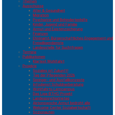
Themen
Ausschüsse
Alter & Gesundheit
Migration
Psychiatrie und Behindertenhilfe
Kinder, Jugend und Familie
Armut und Existenzsicherung
Finanzen
Ehrenamt, Bürgerschaftliches Engagement und
Freiwilligendienste
Landesstelle für Suchtfragen
Termine
Publikationen
Klartext Wohlfahrt
Projekte
Soziales ist Zukunft!
Tag der Pflegenden 2026
Springer- und Ausfallkonzepte
Infodienst Schuldnerberatung
Wohlfahrts-Lerncampus
Das Liga-BTHG-Projekt
Landespsychiatrietag
Aktionswoche Armut bedroht alle
Welcome Center Sozialwirtschaft
Sozionauten