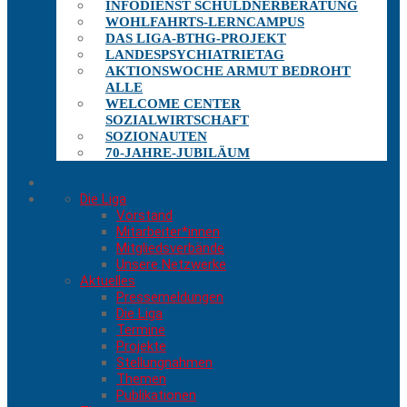
INFODIENST SCHULDNERBERATUNG
WOHLFAHRTS-LERNCAMPUS
DAS LIGA-BTHG-PROJEKT
LANDESPSYCHIATRIETAG
AKTIONSWOCHE ARMUT BEDROHT
ALLE
WELCOME CENTER
SOZIALWIRTSCHAFT
SOZIONAUTEN
70-JAHRE-JUBILÄUM
Die Liga
Vorstand
Mitarbeiter*innen
Mitgliedsverbände
Unsere Netzwerke
Aktuelles
Pressemeldungen
Die Liga
Termine
Projekte
Stellungnahmen
Themen
Publikationen