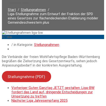
Durchsuchen:
Start
Stellungnahmen
Liga-Stellungnahme zum Entwurf der Fraktion der SPD
eines Gesetzes zur flächendeckenden Etablierung mobiler
Gemeindeschwestern plus
07
Mai
/ in Kategorie:
Stellungnahmen
Die Verbände der freien Wohlfahrtspflege Baden-Württemberg
begrüßen die Zielsetzung des Gesetzentwurfs, sehen jedoch
Anpassungsbedarf in der konkreten Ausgestaltung.
Stellungnahme (PDF)
Vorheriger
Guten Ganztag JETZT gestalten: Liga-BW
fordert das Land auf, dringende Entscheidungen zur
Umsetzung zu treffen
Nächster
Liga Jahresempfang 2025