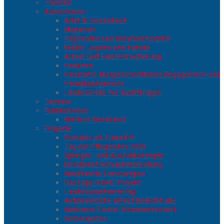
Themen
Ausschüsse
Alter & Gesundheit
Migration
Psychiatrie und Behindertenhilfe
Kinder, Jugend und Familie
Armut und Existenzsicherung
Finanzen
Ehrenamt, Bürgerschaftliches Engagement und
Freiwilligendienste
Landesstelle für Suchtfragen
Termine
Publikationen
Klartext Wohlfahrt
Projekte
Soziales ist Zukunft!
Tag der Pflegenden 2026
Springer- und Ausfallkonzepte
Infodienst Schuldnerberatung
Wohlfahrts-Lerncampus
Das Liga-BTHG-Projekt
Landespsychiatrietag
Aktionswoche Armut bedroht alle
Welcome Center Sozialwirtschaft
Sozionauten