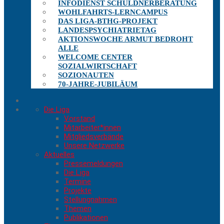
INFODIENST SCHULDNERBERATUNG
WOHLFAHRTS-LERNCAMPUS
DAS LIGA-BTHG-PROJEKT
LANDESPSYCHIATRIETAG
AKTIONSWOCHE ARMUT BEDROHT
ALLE
WELCOME CENTER
SOZIALWIRTSCHAFT
SOZIONAUTEN
70-JAHRE-JUBILÄUM
Die Liga
Vorstand
Mitarbeiter*innen
Mitgliedsverbände
Unsere Netzwerke
Aktuelles
Pressemeldungen
Die Liga
Termine
Projekte
Stellungnahmen
Themen
Publikationen