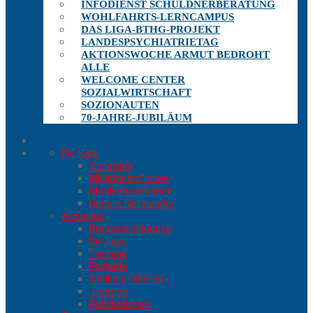
INFODIENST SCHULDNERBERATUNG
WOHLFAHRTS-LERNCAMPUS
DAS LIGA-BTHG-PROJEKT
LANDESPSYCHIATRIETAG
AKTIONSWOCHE ARMUT BEDROHT
ALLE
WELCOME CENTER
SOZIALWIRTSCHAFT
SOZIONAUTEN
70-JAHRE-JUBILÄUM
Die Liga
Vorstand
Mitarbeiter*innen
Mitgliedsverbände
Unsere Netzwerke
Aktuelles
Pressemeldungen
Die Liga
Termine
Projekte
Stellungnahmen
Themen
Publikationen