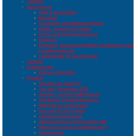
Themen
Ausschüsse
Alter & Gesundheit
Migration
Psychiatrie und Behindertenhilfe
Kinder, Jugend und Familie
Armut und Existenzsicherung
Finanzen
Ehrenamt, Bürgerschaftliches Engagement und
Freiwilligendienste
Landesstelle für Suchtfragen
Termine
Publikationen
Klartext Wohlfahrt
Projekte
Soziales ist Zukunft!
Tag der Pflegenden 2026
Springer- und Ausfallkonzepte
Infodienst Schuldnerberatung
Wohlfahrts-Lerncampus
Das Liga-BTHG-Projekt
Landespsychiatrietag
Aktionswoche Armut bedroht alle
Welcome Center Sozialwirtschaft
Sozionauten