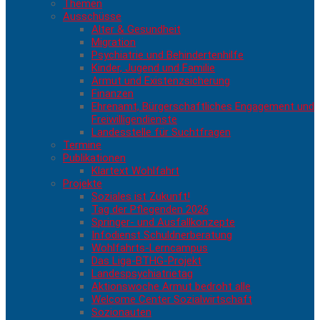
Themen
Ausschüsse
Alter & Gesundheit
Migration
Psychiatrie und Behindertenhilfe
Kinder, Jugend und Familie
Armut und Existenzsicherung
Finanzen
Ehrenamt, Bürgerschaftliches Engagement und
Freiwilligendienste
Landesstelle für Suchtfragen
Termine
Publikationen
Klartext Wohlfahrt
Projekte
Soziales ist Zukunft!
Tag der Pflegenden 2026
Springer- und Ausfallkonzepte
Infodienst Schuldnerberatung
Wohlfahrts-Lerncampus
Das Liga-BTHG-Projekt
Landespsychiatrietag
Aktionswoche Armut bedroht alle
Welcome Center Sozialwirtschaft
Sozionauten