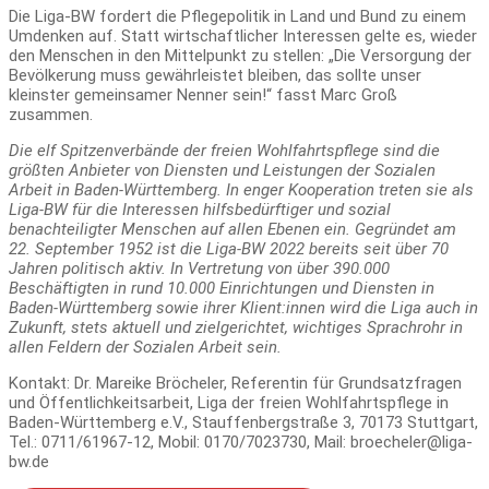
Die Liga-BW fordert die Pflegepolitik in Land und Bund zu einem
Umdenken auf. Statt wirtschaftlicher Interessen gelte es, wieder
den Menschen in den Mittelpunkt zu stellen: „Die Versorgung der
Bevölkerung muss gewährleistet bleiben, das sollte unser
kleinster gemeinsamer Nenner sein!“ fasst Marc Groß
zusammen.
Die elf Spitzenverbände der freien Wohlfahrtspflege sind die
größten Anbieter von Diensten und Leistungen der Sozialen
Arbeit in Baden-Württemberg. In enger Kooperation treten sie als
Liga-BW für die Interessen hilfsbedürftiger und sozial
benachteiligter Menschen auf allen Ebenen ein. Gegründet am
22. September 1952 ist die Liga-BW 2022 bereits seit über 70
Jahren politisch aktiv. In Vertretung von über 390.000
Beschäftigten in rund 10.000 Einrichtungen und Diensten in
Baden-Württemberg sowie ihrer Klient:innen wird die Liga auch in
Zukunft, stets aktuell und zielgerichtet, wichtiges Sprachrohr in
allen Feldern der Sozialen Arbeit sein.
Kontakt: Dr. Mareike Bröcheler, Referentin für Grundsatzfragen
und Öffentlichkeitsarbeit, Liga der freien Wohlfahrtspflege in
Baden-Württemberg e.V., Stauffenbergstraße 3, 70173 Stuttgart,
Tel.: 0711/61967-12, Mobil: 0170/7023730, Mail: broecheler@liga-
bw.de