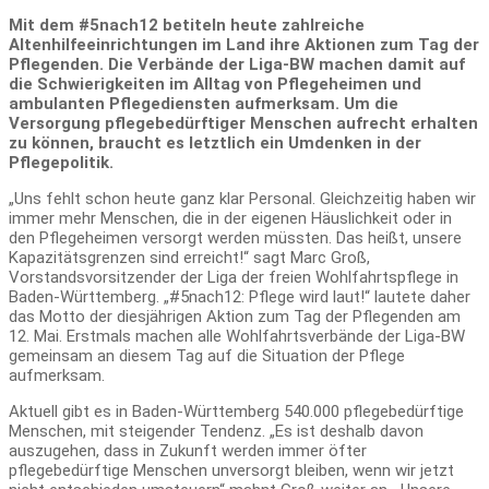
Mit dem #5nach12 betiteln heute zahlreiche
Altenhilfeeinrichtungen im Land ihre Aktionen zum Tag der
Pflegenden. Die Verbände der Liga-BW machen damit auf
die Schwierigkeiten im Alltag von Pflegeheimen und
ambulanten Pflegediensten aufmerksam. Um die
Versorgung pflegebedürftiger Menschen aufrecht erhalten
zu können, braucht es letztlich ein Umdenken in der
Pflegepolitik.
„Uns fehlt schon heute ganz klar Personal. Gleichzeitig haben wir
immer mehr Menschen, die in der eigenen Häuslichkeit oder in
den Pflegeheimen versorgt werden müssten. Das heißt, unsere
Kapazitätsgrenzen sind erreicht!“ sagt Marc Groß,
Vorstandsvorsitzender der Liga der freien Wohlfahrtspflege in
Baden-Württemberg. „#5nach12: Pflege wird laut!“ lautete daher
das Motto der diesjährigen Aktion zum Tag der Pflegenden am
12. Mai. Erstmals machen alle Wohlfahrtsverbände der Liga-BW
gemeinsam an diesem Tag auf die Situation der Pflege
aufmerksam.
Aktuell gibt es in Baden-Württemberg 540.000 pflegebedürftige
Menschen, mit steigender Tendenz. „Es ist deshalb davon
auszugehen, dass in Zukunft werden immer öfter
pflegebedürftige Menschen unversorgt bleiben, wenn wir jetzt