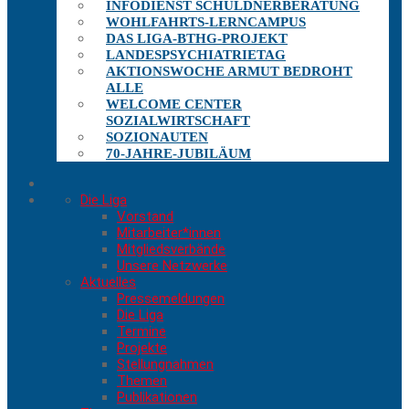
INFODIENST SCHULDNERBERATUNG
WOHLFAHRTS-LERNCAMPUS
DAS LIGA-BTHG-PROJEKT
LANDESPSYCHIATRIETAG
AKTIONSWOCHE ARMUT BEDROHT
ALLE
WELCOME CENTER
SOZIALWIRTSCHAFT
SOZIONAUTEN
70-JAHRE-JUBILÄUM
Die Liga
Vorstand
Mitarbeiter*innen
Mitgliedsverbände
Unsere Netzwerke
Aktuelles
Pressemeldungen
Die Liga
Termine
Projekte
Stellungnahmen
Themen
Publikationen