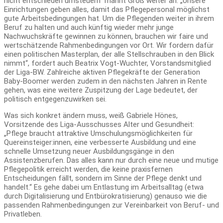
nicht entschieden umsteuern“ mahnt Groß weiter an. „Unsere
Einrichtungen geben alles, damit das Pflegepersonal möglichst
gute Arbeitsbedingungen hat. Um die Pflegenden weiter in ihrem
Beruf zu halten und auch künftig wieder mehr junge
Nachwuchskräfte gewinnen zu können, brauchen wir faire und
wertschätzende Rahmenbedingungen vor Ort. Wir fordern dafür
einen politischen Masterplan, der alle Stellschrauben in den Blick
nimmt“, fordert auch Beatrix Vogt-Wuchter, Vorstandsmitglied
der Liga-BW. Zahlreiche aktiven Pflegekräfte der Generation
Baby-Boomer werden zudem in den nächsten Jahren in Rente
gehen, was eine weitere Zuspitzung der Lage bedeutet, der
politisch entgegenzuwirken sei.
Was sich konkret ändern muss, weiß Gabriele Hönes,
Vorsitzende des Liga-Ausschusses Alter und Gesundheit:
„Pflege braucht attraktive Umschulungsmöglichkeiten für
Quereinsteiger:innen, eine verbesserte Ausbildung und eine
schnelle Umsetzung neuer Ausbildungsgänge in den
Assistenzberufen. Das alles kann nur durch eine neue und mutige
Pflegepolitik erreicht werden, die keine praxisfernen
Entscheidungen fällt, sondern im Sinne der Pflege denkt und
handelt.“ Es gehe dabei um Entlastung im Arbeitsalltag (etwa
durch Digitalisierung und Entbürokratisierung) genauso wie die
passenden Rahmenbedingungen zur Vereinbarkeit von Beruf- und
Privatleben.