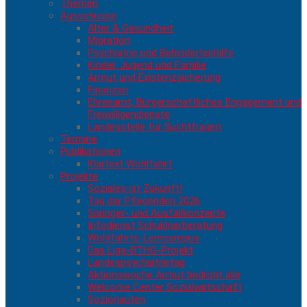
Themen
Ausschüsse
Alter & Gesundheit
Migration
Psychiatrie und Behindertenhilfe
Kinder, Jugend und Familie
Armut und Existenzsicherung
Finanzen
Ehrenamt, Bürgerschaftliches Engagement und
Freiwilligendienste
Landesstelle für Suchtfragen
Termine
Publikationen
Klartext Wohlfahrt
Projekte
Soziales ist Zukunft!
Tag der Pflegenden 2026
Springer- und Ausfallkonzepte
Infodienst Schuldnerberatung
Wohlfahrts-Lerncampus
Das Liga-BTHG-Projekt
Landespsychiatrietag
Aktionswoche Armut bedroht alle
Welcome Center Sozialwirtschaft
Sozionauten