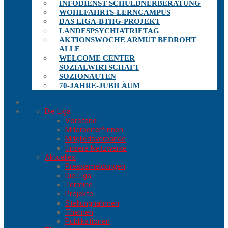
INFODIENST SCHULDNERBERATUNG
WOHLFAHRTS-LERNCAMPUS
DAS LIGA-BTHG-PROJEKT
LANDESPSYCHIATRIETAG
AKTIONSWOCHE ARMUT BEDROHT
ALLE
WELCOME CENTER
SOZIALWIRTSCHAFT
SOZIONAUTEN
70-JAHRE-JUBILÄUM
Die Liga
Vorstand
Mitarbeiter*innen
Mitgliedsverbände
Unsere Netzwerke
Aktuelles
Pressemeldungen
Die Liga
Termine
Projekte
Stellungnahmen
Themen
Publikationen