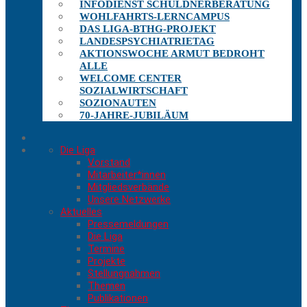
INFODIENST SCHULDNERBERATUNG
WOHLFAHRTS-LERNCAMPUS
DAS LIGA-BTHG-PROJEKT
LANDESPSYCHIATRIETAG
AKTIONSWOCHE ARMUT BEDROHT
ALLE
WELCOME CENTER
SOZIALWIRTSCHAFT
SOZIONAUTEN
70-JAHRE-JUBILÄUM
Die Liga
Vorstand
Mitarbeiter*innen
Mitgliedsverbände
Unsere Netzwerke
Aktuelles
Pressemeldungen
Die Liga
Termine
Projekte
Stellungnahmen
Themen
Publikationen