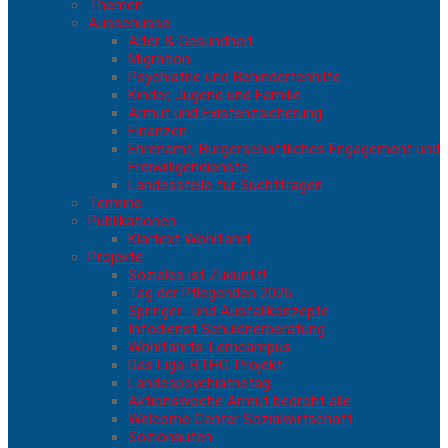
Themen
Ausschüsse
Alter & Gesundheit
Migration
Psychiatrie und Behindertenhilfe
Kinder, Jugend und Familie
Armut und Existenzsicherung
Finanzen
Ehrenamt, Bürgerschaftliches Engagement und
Freiwilligendienste
Landesstelle für Suchtfragen
Termine
Publikationen
Klartext Wohlfahrt
Projekte
Soziales ist Zukunft!
Tag der Pflegenden 2026
Springer- und Ausfallkonzepte
Infodienst Schuldnerberatung
Wohlfahrts-Lerncampus
Das Liga-BTHG-Projekt
Landespsychiatrietag
Aktionswoche Armut bedroht alle
Welcome Center Sozialwirtschaft
Sozionauten