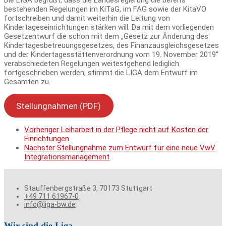
Die LIGA begrüßt, dass die Landesregierung die bereits
bestehenden Regelungen im KiTaG, im FAG sowie der KitaVO
fortschreiben und damit weiterhin die Leitung von
Kindertageseinrichtungen stärken will. Da mit dem vorliegenden
Gesetzentwurf die schon mit dem „Gesetz zur Änderung des
Kindertagesbetreuungsgesetzes, des Finanzausgleichsgesetzes
und der Kindertagesstättenverordnung vom 19. November 2019“
verabschiedeten Regelungen weitestgehend lediglich
fortgeschrieben werden, stimmt die LIGA dem Entwurf im
Gesamten zu.
Stellungnahmen (PDF)
Vorheriger
Leiharbeit in der Pflege nicht auf Kosten der
Einrichtungen
Nächster
Stellungnahme zum Entwurf für eine neue VwV
Integrationsmanagement
Stauffenbergstraße 3, 70173 Stuttgart
+49 711 61967-0
info@liga-bw.de
Wir sind die Liga