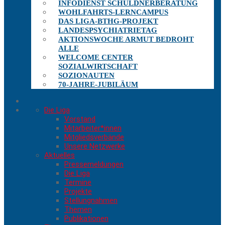
INFODIENST SCHULDNERBERATUNG
WOHLFAHRTS-LERNCAMPUS
DAS LIGA-BTHG-PROJEKT
LANDESPSYCHIATRIETAG
AKTIONSWOCHE ARMUT BEDROHT
ALLE
WELCOME CENTER
SOZIALWIRTSCHAFT
SOZIONAUTEN
70-JAHRE-JUBILÄUM
Die Liga
Vorstand
Mitarbeiter*innen
Mitgliedsverbände
Unsere Netzwerke
Aktuelles
Pressemeldungen
Die Liga
Termine
Projekte
Stellungnahmen
Themen
Publikationen