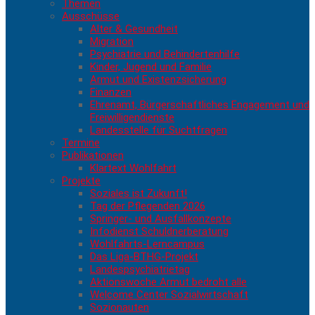
Themen
Ausschüsse
Alter & Gesundheit
Migration
Psychiatrie und Behindertenhilfe
Kinder, Jugend und Familie
Armut und Existenzsicherung
Finanzen
Ehrenamt, Bürgerschaftliches Engagement und
Freiwilligendienste
Landesstelle für Suchtfragen
Termine
Publikationen
Klartext Wohlfahrt
Projekte
Soziales ist Zukunft!
Tag der Pflegenden 2026
Springer- und Ausfallkonzepte
Infodienst Schuldnerberatung
Wohlfahrts-Lerncampus
Das Liga-BTHG-Projekt
Landespsychiatrietag
Aktionswoche Armut bedroht alle
Welcome Center Sozialwirtschaft
Sozionauten