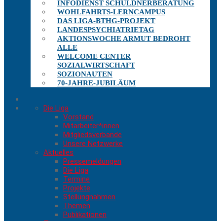
INFODIENST SCHULDNERBERATUNG
WOHLFAHRTS-LERNCAMPUS
DAS LIGA-BTHG-PROJEKT
LANDESPSYCHIATRIETAG
AKTIONSWOCHE ARMUT BEDROHT
ALLE
WELCOME CENTER
SOZIALWIRTSCHAFT
SOZIONAUTEN
70-JAHRE-JUBILÄUM
Die Liga
Vorstand
Mitarbeiter*innen
Mitgliedsverbände
Unsere Netzwerke
Aktuelles
Pressemeldungen
Die Liga
Termine
Projekte
Stellungnahmen
Themen
Publikationen