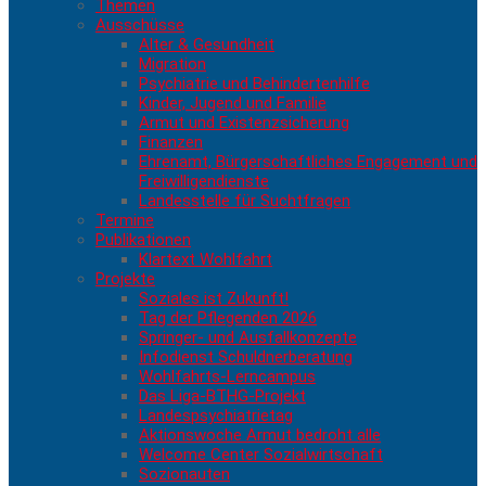
Themen
Ausschüsse
Alter & Gesundheit
Migration
Psychiatrie und Behindertenhilfe
Kinder, Jugend und Familie
Armut und Existenzsicherung
Finanzen
Ehrenamt, Bürgerschaftliches Engagement und
Freiwilligendienste
Landesstelle für Suchtfragen
Termine
Publikationen
Klartext Wohlfahrt
Projekte
Soziales ist Zukunft!
Tag der Pflegenden 2026
Springer- und Ausfallkonzepte
Infodienst Schuldnerberatung
Wohlfahrts-Lerncampus
Das Liga-BTHG-Projekt
Landespsychiatrietag
Aktionswoche Armut bedroht alle
Welcome Center Sozialwirtschaft
Sozionauten