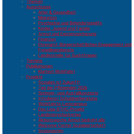
Themen
Ausschüsse
Alter & Gesundheit
Migration
Psychiatrie und Behindertenhilfe
Kinder, Jugend und Familie
Armut und Existenzsicherung
Finanzen
Ehrenamt, Bürgerschaftliches Engagement und
Freiwilligendienste
Landesstelle für Suchtfragen
Termine
Publikationen
Klartext Wohlfahrt
Projekte
Soziales ist Zukunft!
Tag der Pflegenden 2026
Springer- und Ausfallkonzepte
Infodienst Schuldnerberatung
Wohlfahrts-Lerncampus
Das Liga-BTHG-Projekt
Landespsychiatrietag
Aktionswoche Armut bedroht alle
Welcome Center Sozialwirtschaft
Sozionauten