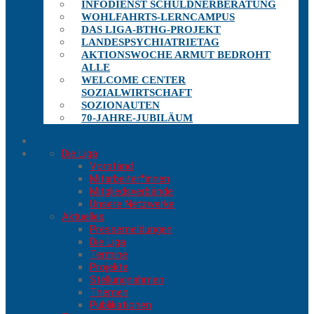
INFODIENST SCHULDNERBERATUNG
WOHLFAHRTS-LERNCAMPUS
DAS LIGA-BTHG-PROJEKT
LANDESPSYCHIATRIETAG
AKTIONSWOCHE ARMUT BEDROHT
ALLE
WELCOME CENTER
SOZIALWIRTSCHAFT
SOZIONAUTEN
70-JAHRE-JUBILÄUM
Die Liga
Vorstand
Mitarbeiter*innen
Mitgliedsverbände
Unsere Netzwerke
Aktuelles
Pressemeldungen
Die Liga
Termine
Projekte
Stellungnahmen
Themen
Publikationen