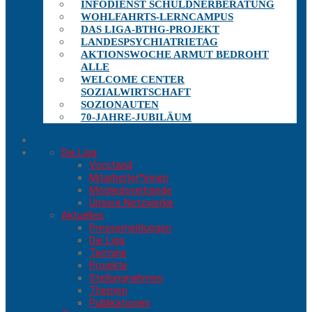
INFODIENST SCHULDNERBERATUNG
WOHLFAHRTS-LERNCAMPUS
DAS LIGA-BTHG-PROJEKT
LANDESPSYCHIATRIETAG
AKTIONSWOCHE ARMUT BEDROHT
ALLE
WELCOME CENTER
SOZIALWIRTSCHAFT
SOZIONAUTEN
70-JAHRE-JUBILÄUM
Die Liga
Vorstand
Mitarbeiter*innen
Mitgliedsverbände
Unsere Netzwerke
Aktuelles
Pressemeldungen
Die Liga
Termine
Projekte
Stellungnahmen
Themen
Publikationen