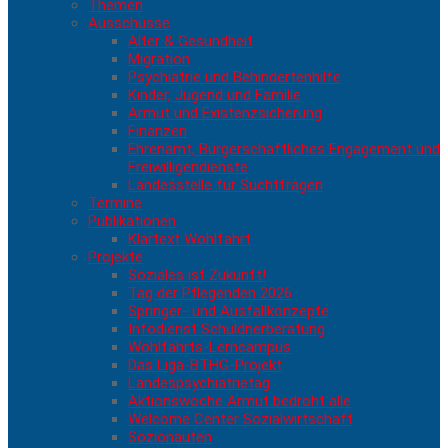
Themen
Ausschüsse
Alter & Gesundheit
Migration
Psychiatrie und Behindertenhilfe
Kinder, Jugend und Familie
Armut und Existenzsicherung
Finanzen
Ehrenamt, Bürgerschaftliches Engagement und
Freiwilligendienste
Landesstelle für Suchtfragen
Termine
Publikationen
Klartext Wohlfahrt
Projekte
Soziales ist Zukunft!
Tag der Pflegenden 2026
Springer- und Ausfallkonzepte
Infodienst Schuldnerberatung
Wohlfahrts-Lerncampus
Das Liga-BTHG-Projekt
Landespsychiatrietag
Aktionswoche Armut bedroht alle
Welcome Center Sozialwirtschaft
Sozionauten