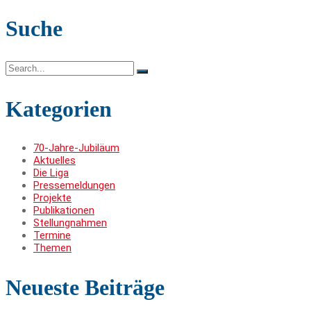
der
Suche
Beiträge
Search
for:
Kategorien
70-Jahre-Jubiläum
Aktuelles
Die Liga
Pressemeldungen
Projekte
Publikationen
Stellungnahmen
Termine
Themen
Neueste Beiträge