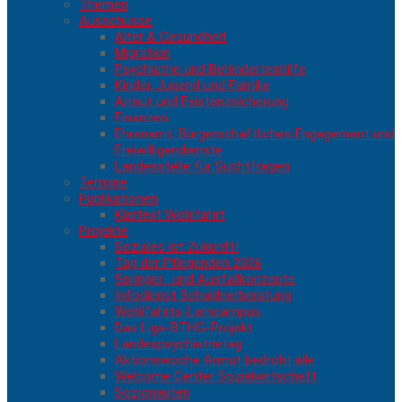
Themen
Ausschüsse
Alter & Gesundheit
Migration
Psychiatrie und Behindertenhilfe
Kinder, Jugend und Familie
Armut und Existenzsicherung
Finanzen
Ehrenamt, Bürgerschaftliches Engagement und
Freiwilligendienste
Landesstelle für Suchtfragen
Termine
Publikationen
Klartext Wohlfahrt
Projekte
Soziales ist Zukunft!
Tag der Pflegenden 2026
Springer- und Ausfallkonzepte
Infodienst Schuldnerberatung
Wohlfahrts-Lerncampus
Das Liga-BTHG-Projekt
Landespsychiatrietag
Aktionswoche Armut bedroht alle
Welcome Center Sozialwirtschaft
Sozionauten