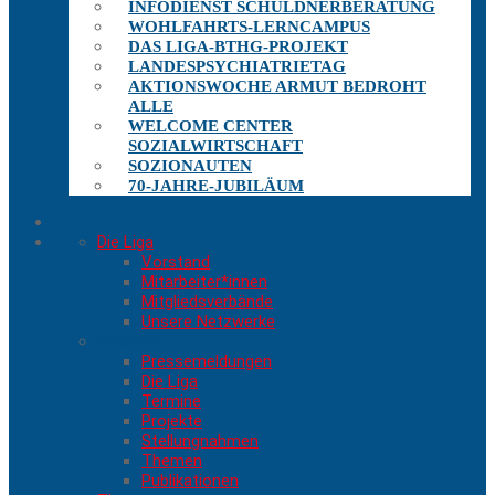
INFODIENST SCHULDNERBERATUNG
WOHLFAHRTS-LERNCAMPUS
DAS LIGA-BTHG-PROJEKT
LANDESPSYCHIATRIETAG
AKTIONSWOCHE ARMUT BEDROHT
ALLE
WELCOME CENTER
SOZIALWIRTSCHAFT
SOZIONAUTEN
70-JAHRE-JUBILÄUM
Die Liga
Vorstand
Mitarbeiter*innen
Mitgliedsverbände
Unsere Netzwerke
Aktuelles
Pressemeldungen
Die Liga
Termine
Projekte
Stellungnahmen
Themen
Publikationen